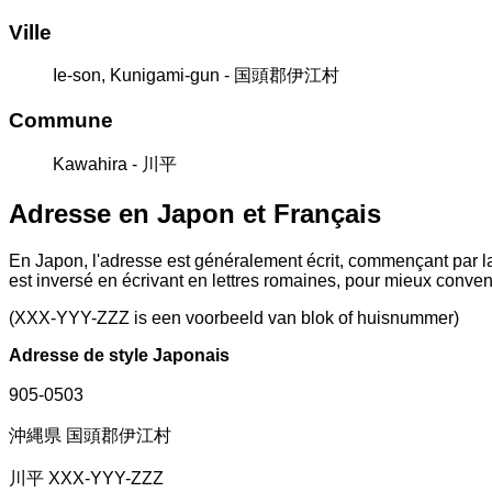
Ville
Ie-son, Kunigami-gun - 国頭郡伊江村
Commune
Kawahira - 川平
Adresse en Japon et Français
En Japon, l'adresse est généralement écrit, commençant par la
est inversé en écrivant en lettres romaines, pour mieux conve
(XXX-YYY-ZZZ is een voorbeeld van blok of huisnummer)
Adresse de style Japonais
905-0503
沖縄県 国頭郡伊江村
川平 XXX-YYY-ZZZ