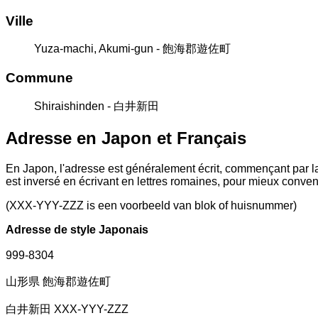
Ville
Yuza-machi, Akumi-gun - 飽海郡遊佐町
Commune
Shiraishinden - 白井新田
Adresse en Japon et Français
En Japon, l'adresse est généralement écrit, commençant par la
est inversé en écrivant en lettres romaines, pour mieux conve
(XXX-YYY-ZZZ is een voorbeeld van blok of huisnummer)
Adresse de style Japonais
999-8304
山形県 飽海郡遊佐町
白井新田 XXX-YYY-ZZZ