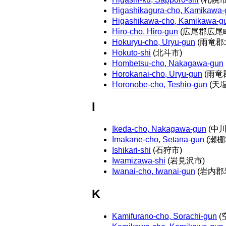
Higashikagura-cho, Kamikawa-
Higashikawa-cho, Kamikawa-g
Hiro-cho, Hiro-gun
(広尾郡広尾
Hokuryu-cho, Uryu-gun
(雨竜郡
Hokuto-shi
(北斗市)
Hombetsu-cho, Nakagawa-gun
Horokanai-cho, Uryu-gun
(雨竜
Horonobe-cho, Teshio-gun
(天
I
Ikeda-cho, Nakagawa-gun
(中
Imakane-cho, Setana-gun
(瀬棚
Ishikari-shi
(石狩市)
Iwamizawa-shi
(岩見沢市)
Iwanai-cho, Iwanai-gun
(岩内郡
K
Kamifurano-cho, Sorachi-gun
(