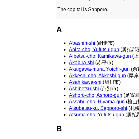
The capital is Sapporo.
A
Abashiri-shi
(網走市)
Abira-cho, Yufutsu-gun
(勇払郡
Aibetsu-cho, Kamikawa-gun
(
Akabira-shi
(赤平市)
Akaigawa-mura, Yoichi-gun
(余
Akkeshi-cho, Akkeshi-gun
(厚岸
Asahikawa-shi
(旭川市)
Ashibetsu-shi
(芦別市)
Ashoro-cho, Ashoro-gun
(足寄
Assabu-cho, Hiyama-gun
(檜山
Atsubetsu-ku, Sapporo-shi
(札
Atsuma-cho, Yufutsu-gun
(勇払
B