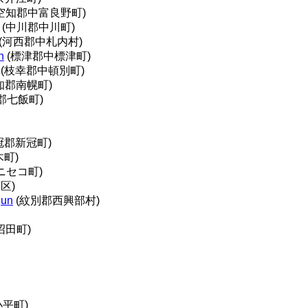
空知郡中富良野町)
(中川郡中川町)
(河西郡中札内村)
n
(標津郡中標津町)
(枝幸郡中頓別町)
知郡南幌町)
郡七飯町)
冠郡新冠町)
町)
ニセコ町)
区)
gun
(紋別郡西興部村)
沼田町)
平町)