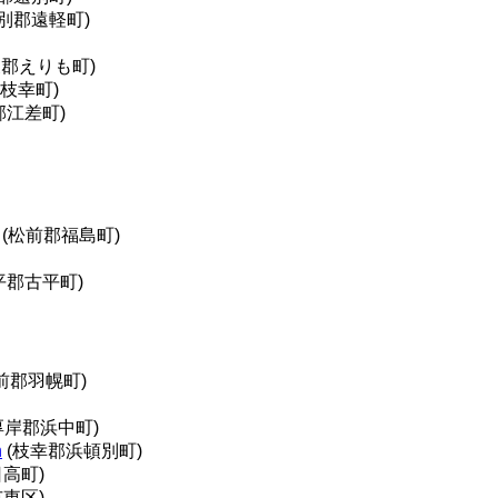
別郡遠軽町)
泉郡えりも町)
枝幸町)
郡江差町)
(松前郡福島町)
平郡古平町)
前郡羽幌町)
厚岸郡浜中町)
n
(枝幸郡浜頓別町)
高町)
東区)