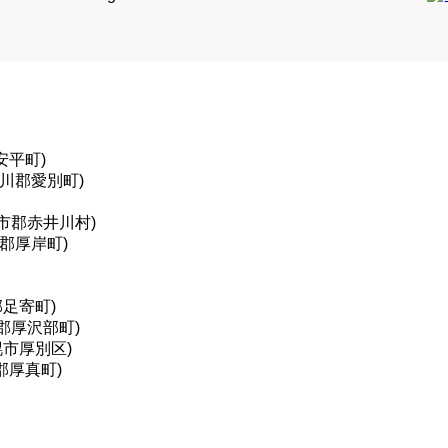
安平町)
上川郡愛別町)
市郡赤井川村)
郡厚岸町)
郡足寄町)
郡厚沢部町)
幌市厚別区)
郡厚真町)