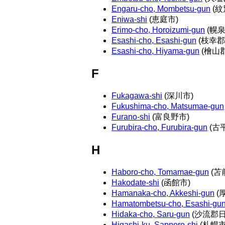
Engaru-cho, Mombetsu-gun
(紋
Eniwa-shi
(恵庭市)
Erimo-cho, Horoizumi-gun
(幌
Esashi-cho, Esashi-gun
(枝幸郡
Esashi-cho, Hiyama-gun
(檜山
F
Fukagawa-shi
(深川市)
Fukushima-cho, Matsumae-gun
Furano-shi
(富良野市)
Furubira-cho, Furubira-gun
(古
H
Haboro-cho, Tomamae-gun
(苫
Hakodate-shi
(函館市)
Hamanaka-cho, Akkeshi-gun
(
Hamatombetsu-cho, Esashi-gu
Hidaka-cho, Saru-gun
(沙流郡日
Higashi-ku, Sapporo-shi
(札幌市