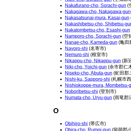
Nakafurano-cho, Sorachi-gun
(
Nakagawa-cho, Nakagawa-gun
Nakasatsunai-mura, Kasai-gun
Nakashibetsu-cho, Shibetsu-gu
Nakatombetsu-cho, Esashi-gun
Namporo-cho, Sorachi-gun
(空
Nanae-cho, Kameda-gun
(亀田
Nayoro-shi
(名寄市)
Nemuro-shi
(根室市)
Nikappu-cho, Nikappu-gun
(新
Niki-cho, Yoichi-gun
(余市郡仁木
Niseko-cho, Abuta-gun
(虻田郡
Nishi-ku, Sapporo-shi
(札幌市西
Nishiokoppe-mura, Mombetsu-
Noboribetsu-shi
(登別市)
Numata-cho, Uryu-gun
(雨竜郡
O
Obihiro-shi
(帯広市)
Obira-cho, Rumoi-gun
(留萌郡小