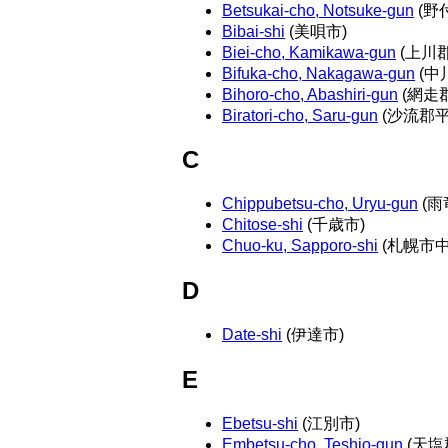
Betsukai-cho, Notsuke-gun
(野
Bibai-shi
(美唄市)
Biei-cho, Kamikawa-gun
(上川
Bifuka-cho, Nakagawa-gun
(中
Bihoro-cho, Abashiri-gun
(網走
Biratori-cho, Saru-gun
(沙流郡平
C
Chippubetsu-cho, Uryu-gun
(雨
Chitose-shi
(千歳市)
Chuo-ku, Sapporo-shi
(札幌市中
D
Date-shi
(伊達市)
E
Ebetsu-shi
(江別市)
Embetsu-cho, Teshio-gun
(天塩