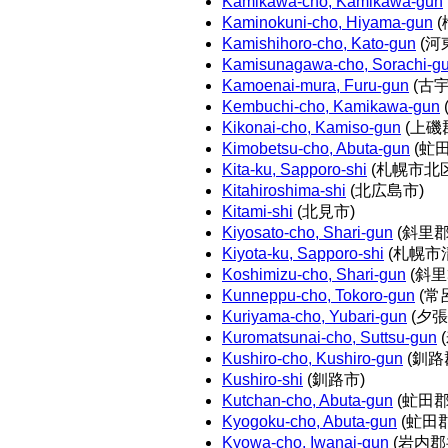
Kamikawa-cho, Kamikawa-gun
Kaminokuni-cho, Hiyama-gun
(
Kamishihoro-cho, Kato-gun
(河
Kamisunagawa-cho, Sorachi-g
Kamoenai-mura, Furu-gun
(古
Kembuchi-cho, Kamikawa-gun
Kikonai-cho, Kamiso-gun
(上磯
Kimobetsu-cho, Abuta-gun
(虻
Kita-ku, Sapporo-shi
(札幌市北区
Kitahiroshima-shi
(北広島市)
Kitami-shi
(北見市)
Kiyosato-cho, Shari-gun
(斜里郡
Kiyota-ku, Sapporo-shi
(札幌市
Koshimizu-cho, Shari-gun
(斜里
Kunneppu-cho, Tokoro-gun
(常
Kuriyama-cho, Yubari-gun
(夕
Kuromatsunai-cho, Suttsu-gun
Kushiro-cho, Kushiro-gun
(釧路
Kushiro-shi
(釧路市)
Kutchan-cho, Abuta-gun
(虻田
Kyogoku-cho, Abuta-gun
(虻田
Kyowa-cho, Iwanai-gun
(岩内郡