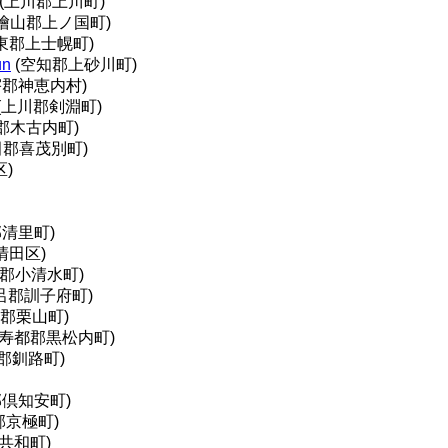
(上川郡上川町)
檜山郡上ノ国町)
東郡上士幌町)
un
(空知郡上砂川町)
宇郡神恵内村)
(上川郡剣淵町)
郡木古内町)
田郡喜茂別町)
)
清里町)
清田区)
郡小清水町)
呂郡訓子府町)
張郡栗山町)
(寿都郡黒松内町)
郡釧路町)
郡倶知安町)
郡京極町)
共和町)