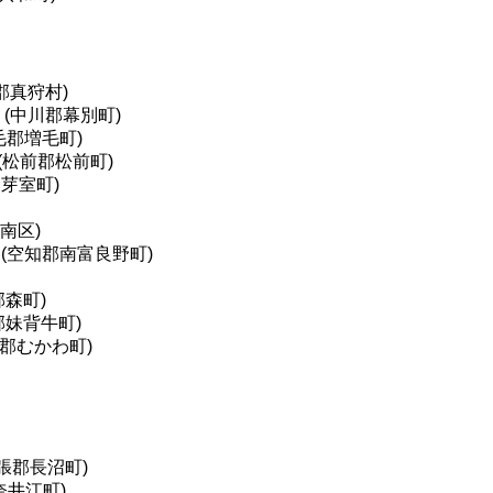
郡真狩村)
(中川郡幕別町)
毛郡増毛町)
(松前郡松前町)
芽室町)
南区)
(空知郡南富良野町)
郡森町)
郡妹背牛町)
郡むかわ町)
張郡長沼町)
奈井江町)