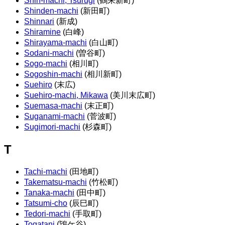
Shin-machi, Tsurugi
(鶴来新町)
Shinden-machi
(新田町)
Shinnari
(新成)
Shiramine
(白峰)
Shirayama-machi
(白山町)
Sodani-machi
(曽谷町)
Sogo-machi
(相川町)
Sogoshin-machi
(相川新町)
Suehiro
(末広)
Suehiro-machi, Mikawa
(美川末広町)
Suemasa-machi
(末正町)
Suganami-machi
(菅波町)
Sugimori-machi
(杉森町)
T
Tachi-machi
(田地町)
Takematsu-machi
(竹松町)
Tanaka-machi
(田中町)
Tatsumi-cho
(辰巳町)
Tedori-machi
(手取町)
Togatani
(鴇ケ谷)