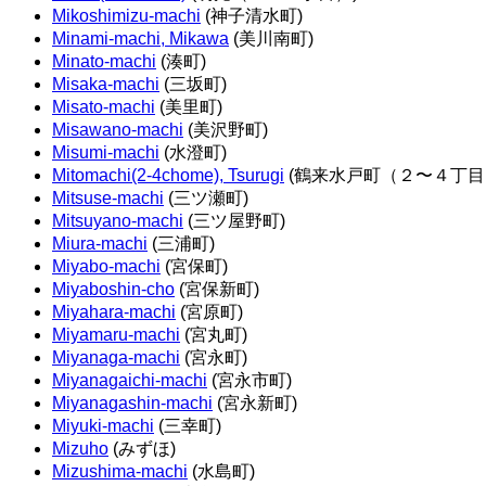
Mikoshimizu-machi
(神子清水町)
Minami-machi, Mikawa
(美川南町)
Minato-machi
(湊町)
Misaka-machi
(三坂町)
Misato-machi
(美里町)
Misawano-machi
(美沢野町)
Misumi-machi
(水澄町)
Mitomachi(2-4chome), Tsurugi
(鶴来水戸町（２〜４丁目
Mitsuse-machi
(三ツ瀬町)
Mitsuyano-machi
(三ツ屋野町)
Miura-machi
(三浦町)
Miyabo-machi
(宮保町)
Miyaboshin-cho
(宮保新町)
Miyahara-machi
(宮原町)
Miyamaru-machi
(宮丸町)
Miyanaga-machi
(宮永町)
Miyanagaichi-machi
(宮永市町)
Miyanagashin-machi
(宮永新町)
Miyuki-machi
(三幸町)
Mizuho
(みずほ)
Mizushima-machi
(水島町)