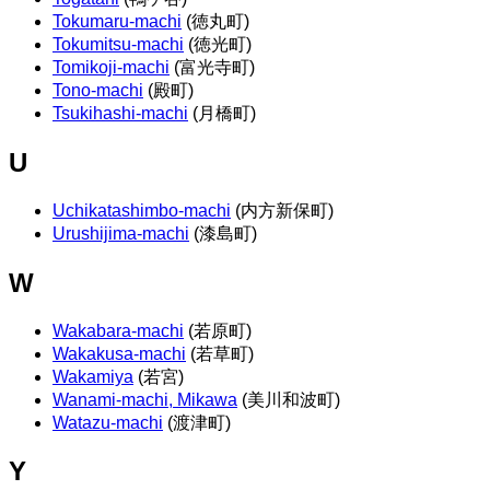
Tokumaru-machi
(徳丸町)
Tokumitsu-machi
(徳光町)
Tomikoji-machi
(富光寺町)
Tono-machi
(殿町)
Tsukihashi-machi
(月橋町)
U
Uchikatashimbo-machi
(内方新保町)
Urushijima-machi
(漆島町)
W
Wakabara-machi
(若原町)
Wakakusa-machi
(若草町)
Wakamiya
(若宮)
Wanami-machi, Mikawa
(美川和波町)
Watazu-machi
(渡津町)
Y