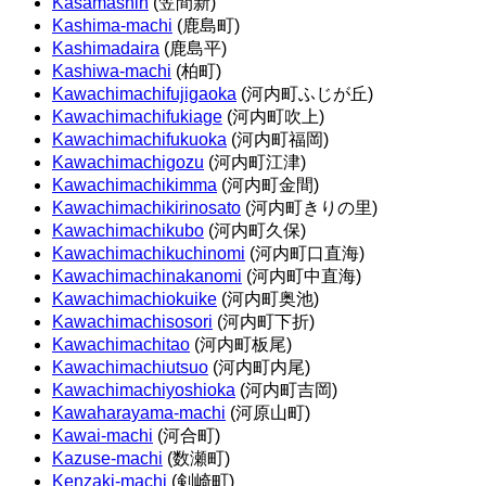
Kasamashin
(笠間新)
Kashima-machi
(鹿島町)
Kashimadaira
(鹿島平)
Kashiwa-machi
(柏町)
Kawachimachifujigaoka
(河内町ふじが丘)
Kawachimachifukiage
(河内町吹上)
Kawachimachifukuoka
(河内町福岡)
Kawachimachigozu
(河内町江津)
Kawachimachikimma
(河内町金間)
Kawachimachikirinosato
(河内町きりの里)
Kawachimachikubo
(河内町久保)
Kawachimachikuchinomi
(河内町口直海)
Kawachimachinakanomi
(河内町中直海)
Kawachimachiokuike
(河内町奥池)
Kawachimachisosori
(河内町下折)
Kawachimachitao
(河内町板尾)
Kawachimachiutsuo
(河内町内尾)
Kawachimachiyoshioka
(河内町吉岡)
Kawaharayama-machi
(河原山町)
Kawai-machi
(河合町)
Kazuse-machi
(数瀬町)
Kenzaki-machi
(剣崎町)