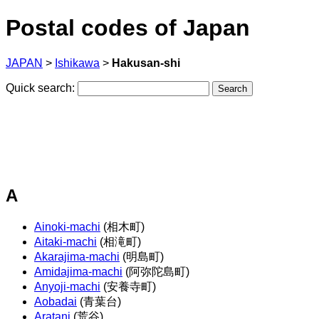
Postal codes of Japan
JAPAN
>
Ishikawa
>
Hakusan-shi
Quick search:
A
Ainoki-machi
(相木町)
Aitaki-machi
(相滝町)
Akarajima-machi
(明島町)
Amidajima-machi
(阿弥陀島町)
Anyoji-machi
(安養寺町)
Aobadai
(青葉台)
Aratani
(荒谷)