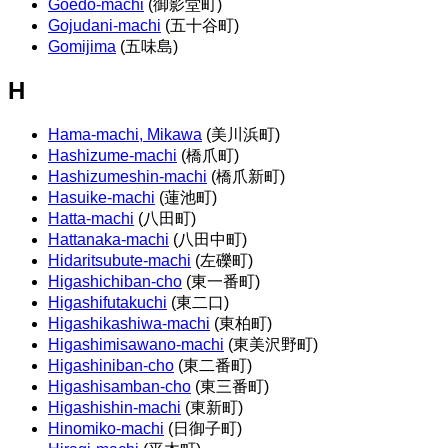
Goedo-machi
(御影堂町)
Gojudani-machi
(五十谷町)
Gomijima
(五味島)
H
Hama-machi, Mikawa
(美川浜町)
Hashizume-machi
(橋爪町)
Hashizumeshin-machi
(橋爪新町)
Hasuike-machi
(蓮池町)
Hatta-machi
(八田町)
Hattanaka-machi
(八田中町)
Hidaritsubute-machi
(左礫町)
Higashichiban-cho
(東一番町)
Higashifutakuchi
(東二口)
Higashikashiwa-machi
(東柏町)
Higashimisawano-machi
(東美沢野町)
Higashiniban-cho
(東二番町)
Higashisamban-cho
(東三番町)
Higashishin-machi
(東新町)
Hinomiko-machi
(日御子町)