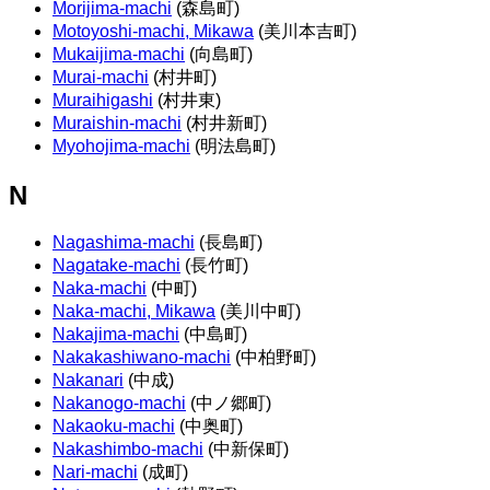
Morijima-machi
(森島町)
Motoyoshi-machi, Mikawa
(美川本吉町)
Mukaijima-machi
(向島町)
Murai-machi
(村井町)
Muraihigashi
(村井東)
Muraishin-machi
(村井新町)
Myohojima-machi
(明法島町)
N
Nagashima-machi
(長島町)
Nagatake-machi
(長竹町)
Naka-machi
(中町)
Naka-machi, Mikawa
(美川中町)
Nakajima-machi
(中島町)
Nakakashiwano-machi
(中柏野町)
Nakanari
(中成)
Nakanogo-machi
(中ノ郷町)
Nakaoku-machi
(中奥町)
Nakashimbo-machi
(中新保町)
Nari-machi
(成町)