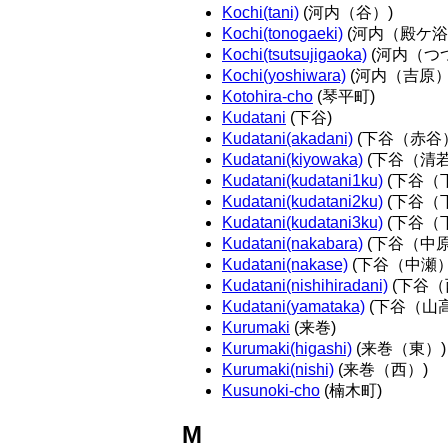
Kochi(tani)
(河内（谷）)
Kochi(tonogaeki)
(河内（殿ケ浴
Kochi(tsutsujigaoka)
(河内（つ
Kochi(yoshiwara)
(河内（吉原）
Kotohira-cho
(琴平町)
Kudatani
(下谷)
Kudatani(akadani)
(下谷（赤谷
Kudatani(kiyowaka)
(下谷（清若
Kudatani(kudatani1ku)
(下谷（
Kudatani(kudatani2ku)
(下谷（
Kudatani(kudatani3ku)
(下谷（
Kudatani(nakabara)
(下谷（中原
Kudatani(nakase)
(下谷（中瀬）
Kudatani(nishihiradani)
(下谷（
Kudatani(yamataka)
(下谷（山高
Kurumaki
(来巻)
Kurumaki(higashi)
(来巻（東）)
Kurumaki(nishi)
(来巻（西）)
Kusunoki-cho
(楠木町)
M