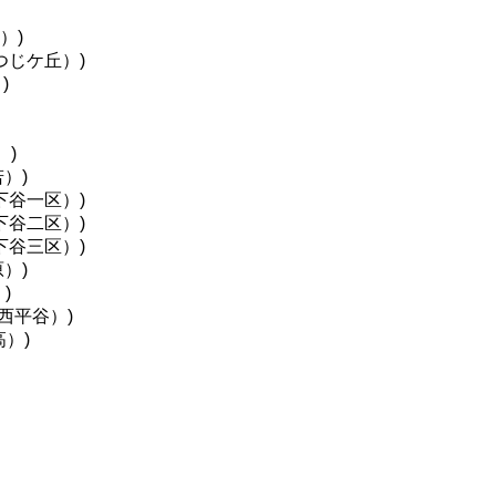
）)
つじケ丘）)
)
）)
）)
下谷一区）)
下谷二区）)
下谷三区）)
）)
)
西平谷）)
）)