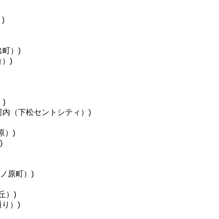
)
町）)
）)
)
河内（下松セントシティ）)
原）)
)
ノ原町）)
丘）)
り）)