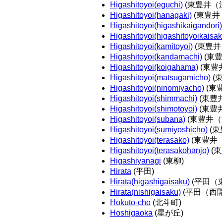
Higashitoyoi(eguchi)
(東豊井（
Higashitoyoi(hanagaki)
(東豊井
Higashitoyoi(higashikaigandori)
Higashitoyoi(higashitoyoikaisak
Higashitoyoi(kamitoyoi)
(東豊井
Higashitoyoi(kandamachi)
(東
Higashitoyoi(koigahama)
(東豊
Higashitoyoi(matsugamicho)
(
Higashitoyoi(ninomiyacho)
(東
Higashitoyoi(shimmachi)
(東豊
Higashitoyoi(shimotoyoi)
(東豊
Higashitoyoi(subana)
(東豊井（
Higashitoyoi(sumiyoshicho)
(東
Higashitoyoi(terasako)
(東豊井
Higashitoyoi(terasakohanjo)
(
Higashiyanagi
(東柳)
Hirata
(平田)
Hirata(higashigaisaku)
(平田（
Hirata(nishigaisaku)
(平田（西
Hokuto-cho
(北斗町)
Hoshigaoka
(星が丘)