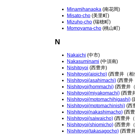
Minamihanaoka
(南花岡)
Misato-cho
(美里町)
Mizuho-cho
(瑞穂町)
Momoyama-cho
(桃山町)
N
Nakaichi
(中市)
Nakasuminami
(中須南)
Nishitoyoi
(西豊井)
Nishitoyoi(aioicho)
(西豊井（相
Nishitoyoi(asahimachi)
(西豊井
Nishitoyoi(hommachi)
(西豊井（
Nishitoyoi(miyakomachi)
(西豊
Nishitoyoi(motomachihigashi)
(
Nishitoyoi(motomachinishi)
(西
Nishitoyoi(nakashimacho)
(西
Nishitoyoi(saiwaicho)
(西豊井（
Nishitoyoi(shiomicho)
(西豊井（
Nishitoyoi(takasagocho)
(西豊