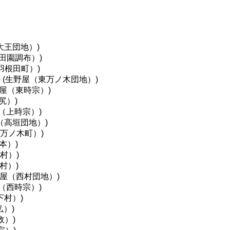
大王団地）)
田園調布）)
羽根田町）)
)
(生野屋（東万ノ木団地）)
屋（東時宗）)
尻）)
（上時宗）)
（高垣団地）)
万ノ木町）)
本）)
村）)
村）)
野屋（西村団地）)
（西時宗）)
下村）)
）)
政）)