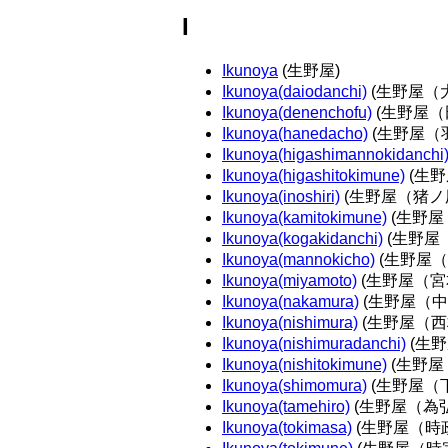
I
Ikunoya
(生野屋)
Ikunoya(daiodanchi)
(生野屋（
Ikunoya(denenchofu)
(生野屋（
Ikunoya(hanedacho)
(生野屋（
Ikunoya(higashimannokidanchi
Ikunoya(higashitokimune)
(生野
Ikunoya(inoshiri)
(生野屋（猪ノ
Ikunoya(kamitokimune)
(生野屋
Ikunoya(kogakidanchi)
(生野屋
Ikunoya(mannokicho)
(生野屋（
Ikunoya(miyamoto)
(生野屋（宮
Ikunoya(nakamura)
(生野屋（中
Ikunoya(nishimura)
(生野屋（西
Ikunoya(nishimuradanchi)
(生
Ikunoya(nishitokimune)
(生野屋
Ikunoya(shimomura)
(生野屋（
Ikunoya(tamehiro)
(生野屋（為弘
Ikunoya(tokimasa)
(生野屋（時