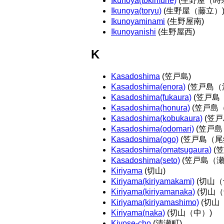
Ikunoya(tokimune)
(生野屋（時
Ikunoya(toryu)
(生野屋（藤立）
Ikunoyaminami
(生野屋南)
Ikunoyanishi
(生野屋西)
K
Kasadoshima
(笠戸島)
Kasadoshima(enora)
(笠戸島（
Kasadoshima(fukaura)
(笠戸島
Kasadoshima(honura)
(笠戸島
Kasadoshima(kobukaura)
(笠戸
Kasadoshima(odomari)
(笠戸島
Kasadoshima(ogo)
(笠戸島（尾
Kasadoshima(omatsugaura)
(
Kasadoshima(seto)
(笠戸島（瀬
Kiriyama
(切山)
Kiriyama(kiriyamakami)
(切山（
Kiriyama(kiriyamanaka)
(切山（
Kiriyama(kiriyamashimo)
(切山
Kiriyama(naka)
(切山（中）)
Kiyose-cho
(清瀬町)