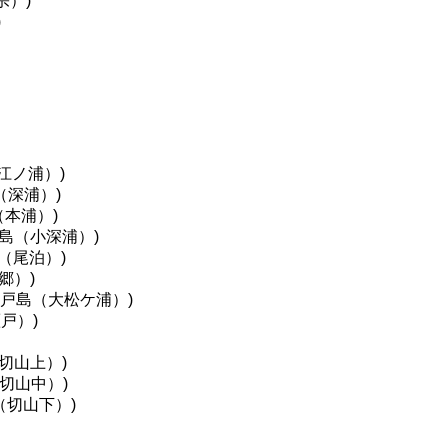
宗）)
)
江ノ浦）)
（深浦）)
（本浦）)
島（小深浦）)
（尾泊）)
郷）)
笠戸島（大松ケ浦）)
戸）)
切山上）)
切山中）)
（切山下）)