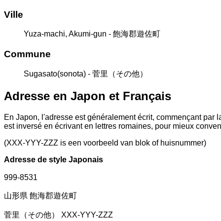
Ville
Yuza-machi, Akumi-gun - 飽海郡遊佐町
Commune
Sugasato(sonota) - 菅里（その他）
Adresse en Japon et Français
En Japon, l'adresse est généralement écrit, commençant par la
est inversé en écrivant en lettres romaines, pour mieux conve
(XXX-YYY-ZZZ is een voorbeeld van blok of huisnummer)
Adresse de style Japonais
999-8531
山形県 飽海郡遊佐町
菅里（その他） XXX-YYY-ZZZ