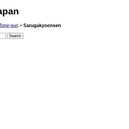
apan
Tone-gun
>
Sarugakyoonsen