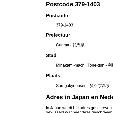
Postcode 379-1403
Postcode
379-1403
Prefectuur
Gunma - 群馬県
Stad
Minakami-machi, Tone-gu
Plaats
Sarugakyoonsen - 猿ケ京温泉
Adres in Japan en Ned
In Japan wordt het adres geschreven 
gewisseld wanneer deze geschreven wor