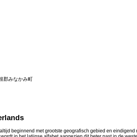
n - 利根郡みなかみ町
erlands
altijd beginnend met grootste geografisch gebied en eindigend 
dt in het latijnse alfabet aangezien dit beter past in de west